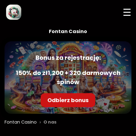
☰
Fontan Casino
Bonus za rejestrację:
150% do zł1,200 + 320 darmowych
spinów
Odbierz bonus
›
Fontan Casino
O nas