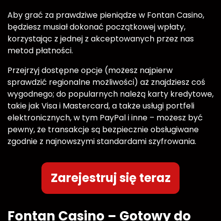
Aby grać za prawdziwe pieniądze w Fontan Casino,
będziesz musiał dokonać początkowej wpłaty,
korzystając z jednej z akceptowanych przez nas
metod płatności.
Przejrzyj dostępne opcje (możesz najpierw
sprawdzić regionalne możliwości) aż znajdziesz coś
wygodnego; do popularnych należą karty kredytowe,
takie jak Visa i Mastercard, a także usługi portfeli
elektronicznych, w tym PayPal i inne – możesz być
pewny, że transakcje są bezpiecznie obsługiwane
zgodnie z najnowszymi standardami szyfrowania.
Zarejestruj się teraz
Fontan Casino – Gotowy do