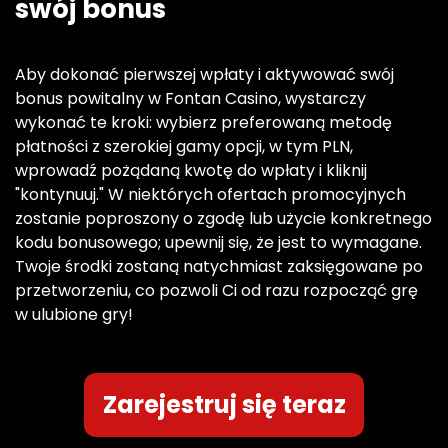
swój bonus
Aby dokonać pierwszej wpłaty i aktywować swój
bonus powitalny w Fontan Casino, wystarczy
wykonać te kroki: wybierz preferowaną metodę
płatności z szerokiej gamy opcji, w tym PLN,
wprowadź pożądaną kwotę do wpłaty i kliknij
"kontynuuj." W niektórych ofertach promocyjnych
zostanie poproszony o zgodę lub użycie konkretnego
kodu bonusowego; upewnij się, że jest to wymagane.
Twoje środki zostaną natychmiast zaksięgowane po
przetworzeniu, co pozwoli Ci od razu rozpocząć grę
w ulubione gry!
Zarejestruj się teraz