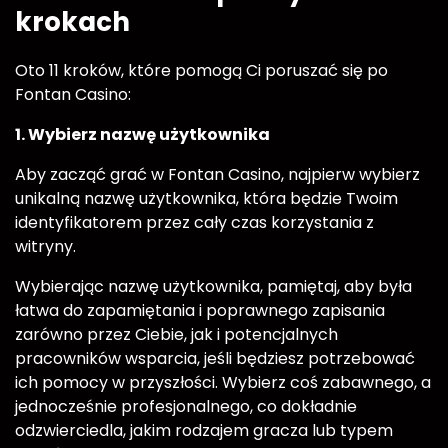
krokach
Oto 11 kroków, które pomogą Ci poruszać się po
Fontan Casino:
1. Wybierz nazwę użytkownika
Aby zacząć grać w Fontan Casino, najpierw wybierz
unikalną nazwę użytkownika, która będzie Twoim
identyfikatorem przez cały czas korzystania z
witryny.
Wybierając nazwę użytkownika, pamiętaj, aby była
łatwa do zapamiętania i poprawnego zapisania
zarówno przez Ciebie, jak i potencjalnych
pracowników wsparcia, jeśli będziesz potrzebować
ich pomocy w przyszłości. Wybierz coś zabawnego, a
jednocześnie profesjonalnego, co dokładnie
odzwierciedla, jakim rodzajem gracza lub typem