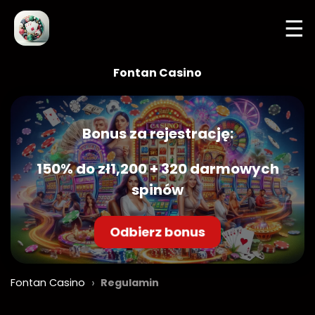
☰
Fontan Casino
Bonus za rejestrację:
150% do zł1,200 + 320 darmowych
spinów
Odbierz bonus
›
Fontan Casino
Regulamin