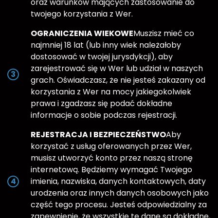
oraz warunków mających zastosowanie do
twojego korzystania z Wer.
OGRANICZENIA WIEKOWE
Muszisz mieć co
najmniej 18 lat (lub inny wiek należałoby
dostosować w twojej jurysdykcji), aby
zarejestrować się w Wer lub udział w naszych
grach. Oświadczasz, że nie jesteś zakazany od
korzystania z Wer na mocy jakiegokolwiek
prawa i zgadzasz się podać dokładne
informacje o sobie podczas rejestracji.
REJESTRACJA I BEZPIECZEŃSTWO
Aby
korzystać z usług oferowanych przez Wer,
musisz utworzyć konto przez naszą stronę
internetową. Będziemy wymagać Twojego
imienia, nazwiska, danych kontaktowych, daty
urodzenia oraz innych danych osobowych jako
część tego procesu. Jesteś odpowiedzialny za
zapewnienie, że wszystkie te dane są dokładne,