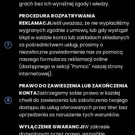
grach bez ich wyraźnej zgody i wiedzy.
PROCEDURA ROZPATRYWANIA
REKLAMACJI
Jeśli uważasz, że nie wypłaciliśmy
wygranych zgodnie z umową, lub gdy wystąpił
błąd w saldzie konta lub zakładach składanych
za pośrednictwem usługi, prosimy o
niezwłoczne powiadomienie nas za pomocą
naszego formularza reklamacji online
(dostępnego w sekcji "Pomoc" naszej strony
internetowej).
PRAWO DO ZAWIESZENIA LUB ZAKOŃCZENIA
KONTA
Zastrzegamy sobie prawo w każdej
chwili do zawieszenia lub zakończenia twojego
dostępu do usług oferowanych przez Wer bez
uprzedzenia za naruszenie tych warunków.
WYŁĄCZENIE GWARANCJI
W zakresie
dozwolonym przez prawo, wszystkie