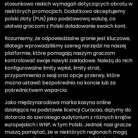
stosunkowo niskich wymagań dotyczących obrotu w
niektórych promocjach. Dodatkowo akceptujemy
polski złoty (PLN) jako podstawową walutę, co
ułatwia graczom z Polski doładowanie swoich kont.
Rozumiemy, że odpowiedzialne granie jest kluczowe,
dlatego wprowadziliśmy szereg narzędzi na naszej
platformie, które pomagają naszym graczom
kontrolować swoje nawyki zakładowe. Należą do nich
konfigurowalne limity wpłat, limity strat,
przypomnienia o sesji oraz opcje przerwy, które
można ustawić bezpośrednio na koncie lub za
pośrednictwem wsparcia.
Jako międzynarodowa marka kasyna online
działająca na podstawie licencji Curacao, dążymy do
dotarcia do szerokiego audytorium z różnych krajów
europejskich i WNP, w tym Polski. Jednak nasi gracze
muszą pamiętać, że w niektórych regionach mogą